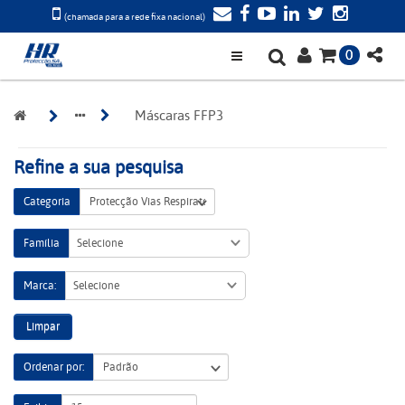
(chamada para a rede fixa nacional)
0
Máscaras FFP3
Refine a sua pesquisa
Categoria
Família
Selecione
Marca:
Selecione
Limpar
Ordenar por: