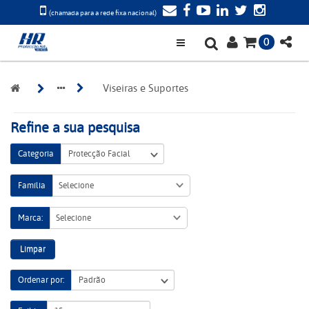
(chamada para a rede fixa nacional)
0
Viseiras e Suportes
Refine a sua pesquisa
Categoria
Família
Selecione
Marca:
Selecione
Limpar
Ordenar por: