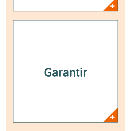
O EPI certo no contexto certo;
Disponibilidade imediata e contínua de
stock;
Registo detalhado dos EPI distribuídos
Garantir
aos trabalhadores;
Relatórios de consumo completos por
trabalhador, tarefa, setor e projeto;
Aumento da produtividade;
Melhoria da eficiência da empresa.