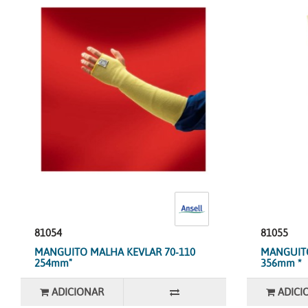
81054
81055
MANGUITO MALHA KEVLAR 70-110
MANGUITO
254mm"
356mm *
ADICIONAR
ADICI