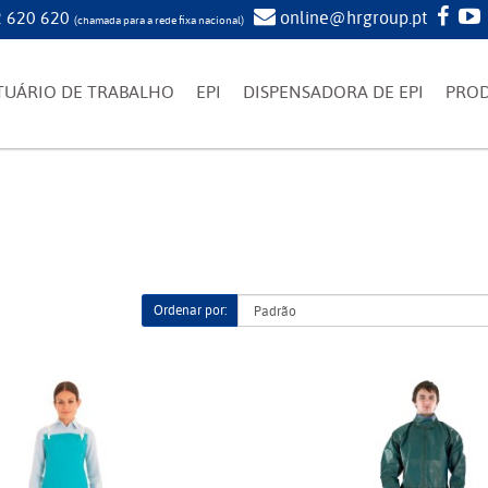
 620 620
online@hrgroup.pt
(chamada para a rede fixa nacional)
TUÁRIO DE TRABALHO
EPI
DISPENSADORA DE EPI
PRO
Ordenar por: