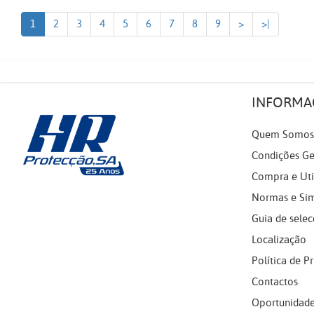
1
2
3
4
5
6
7
8
9
>
>|
INFORMA
Quem Somos
Condições Ge
Compra e Uti
Normas e Si
Guia de selec
Localização
Política de P
Contactos
Oportunidade