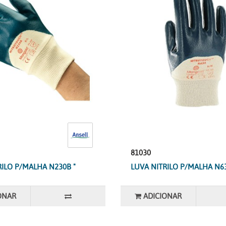
81030
RILO P/MALHA N230B "
LUVA NITRILO P/MALHA N63
ONAR
ADICIONAR