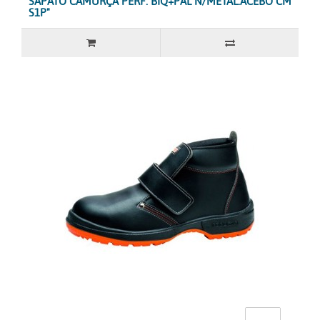
SAPATO CAMURÇA PERF. BIQ+PAL N/METAL.ACEBO CM
S1P"