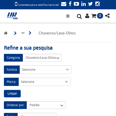
(chamada para a rede fixa nacional)
0
Chuveiros/Lava-Olhos
Refine a sua pesquisa
Categoria
Família
Selecione
Marca:
Selecione
Limpar
Ordenar por: