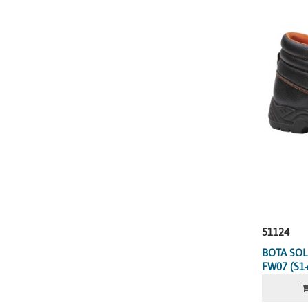
51124
BOTA SO
FW07 (S1