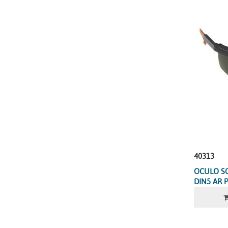
40313
OCULO S
DIN5 AR 