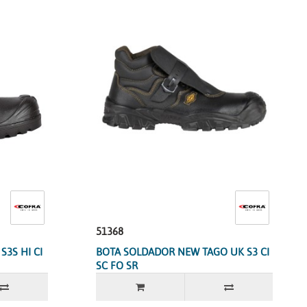
51368
S3S HI CI
BOTA SOLDADOR NEW TAGO UK S3 CI
SC FO SR