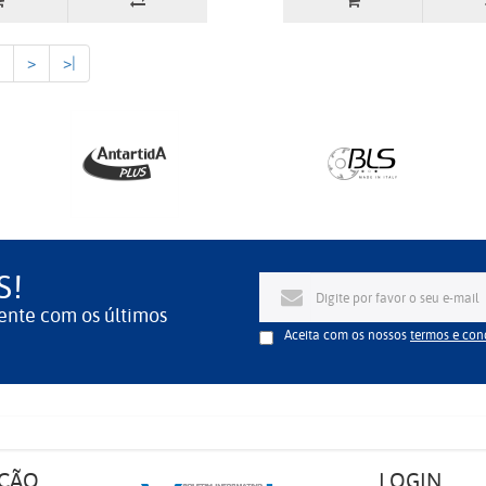
>
>|
S!
ente com os últimos
Aceita com os nossos
termos e con
ÇÃO
LOGIN