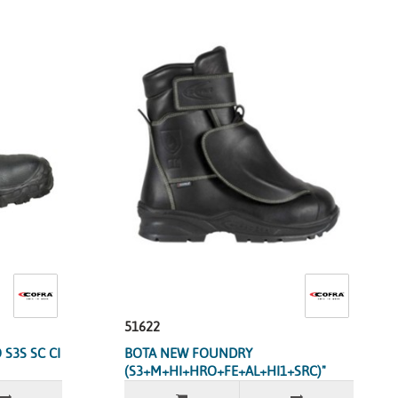
51622
S3S SC CI
BOTA NEW FOUNDRY
(S3+M+HI+HRO+FE+AL+HI1+SRC)"