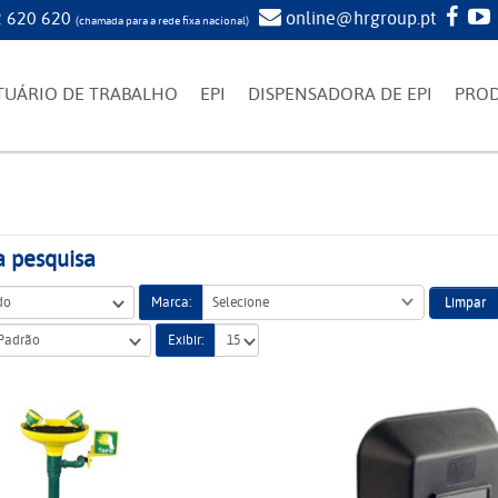
 620 620
online@hrgroup.pt
(chamada para a rede fixa nacional)
TUÁRIO DE TRABALHO
EPI
DISPENSADORA DE EPI
PRO
a pesquisa
Limpar
Marca:
Selecione
Exibir: