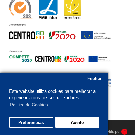
Fechar
Este website utiliza cookies para melhorar a
experiência dos nossos utilizadores.
Política de Cookies
Preferências
Aceito
HR Protecção © 2026. Todos os direitos reservados. Desenvolvido por