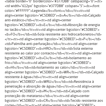
<table border="0" bordercolor="#377DB8" cellspacing="0"><tr>
<td width="612px" bgcolor="#377DB8" colspan="5"><b><font
color="#FFFFFF">Legenda</b><font></td></tr><tr><td
align=center bgcolor="#C5DBED"><b>A</b></td><td>Calçado
anti-estático</td></tr><tr><td align=center
bgcolor="#C5DBED"><b>E</b></td><td>Absorção de energia
no tacão</td></tr><tr><td align=center bgcolor="#C5DBED">
<b>FO</b></td><td>Sola resistente aos hidrocarbonetos</td>
</tr><tr><td align=center bgcolor="#C5DBED"><b>P</b></td>
<td>Palmilha anti-perfuração</td></tr><tr><td align=center
bgcolor="#C5DBED"><b>HRO</b></td><td>Sola externa
resistente ao calor por contacto</td></tr><tr><td align=center
bgcolor="#C5DBED"><b>CI</b></td><td>Isolamento ao
frio</td></tr><tr><td align=center bgcolor="#C5DBED">
<b>HI</b></td><td>Isolamento ao calor</td></tr><tr><td
align=center bgcolor="#C5DBED"><b>WR</b></td><td>Calçado
resistente à água</td></tr><tr><td align=center
bgcolor="#C5DBED"><b>WRU</b></td><td>Resistência à
penetração e absorção de água</td></tr><tr><td align=center
bgcolor="#C5DBED"><b>M</b></td><td>Calçado com
protecção do metatarso</td></tr><tr><td align=center
bgcolor="#C5DBED"><b>CR</b></td><td>Tecido resistente aos
cortes</td></tr><tr><td align=center bgcolor="#C5DBED">