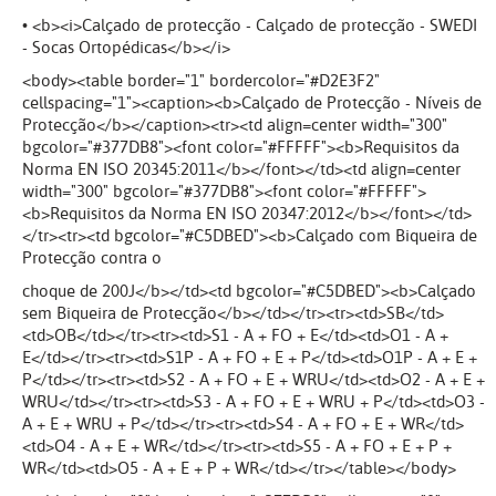
• <b><i>Calçado de protecção - Calçado de protecção - SWEDI
- Socas Ortopédicas</b></i>
<body><table border="1" bordercolor="#D2E3F2"
cellspacing="1"><caption><b>Calçado de Protecção - Níveis de
Protecção</b></caption><tr><td align=center width="300"
bgcolor="#377DB8"><font color="#FFFFF"><b>Requisitos da
Norma EN ISO 20345:2011</b></font></td><td align=center
width="300" bgcolor="#377DB8"><font color="#FFFFF">
<b>Requisitos da Norma EN ISO 20347:2012</b></font></td>
</tr><tr><td bgcolor="#C5DBED"><b>Calçado com Biqueira de
Protecção contra o
choque de 200J</b></td><td bgcolor="#C5DBED"><b>Calçado
sem Biqueira de Protecção</b></td></tr><tr><td>SB</td>
<td>OB</td></tr><tr><td>S1 - A + FO + E</td><td>O1 - A +
E</td></tr><tr><td>S1P - A + FO + E + P</td><td>O1P - A + E +
P</td></tr><tr><td>S2 - A + FO + E + WRU</td><td>O2 - A + E +
WRU</td></tr><tr><td>S3 - A + FO + E + WRU + P</td><td>O3 -
A + E + WRU + P</td></tr><tr><td>S4 - A + FO + E + WR</td>
<td>O4 - A + E + WR</td></tr><tr><td>S5 - A + FO + E + P +
WR</td><td>O5 - A + E + P + WR</td></tr></table></body>