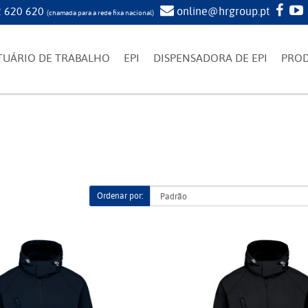
 620 620
online@hrgroup.pt
(chamada para a rede fixa nacional)
TUÁRIO DE TRABALHO
EPI
DISPENSADORA DE EPI
PRO
Ordenar por: