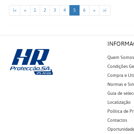
|<
<
1
2
3
4
5
6
>
>|
INFORMA
Quem Somos
Condições Ge
Compra e Uti
Normas e Si
Guia de selec
Localização
Política de P
Contactos
Oportunidade