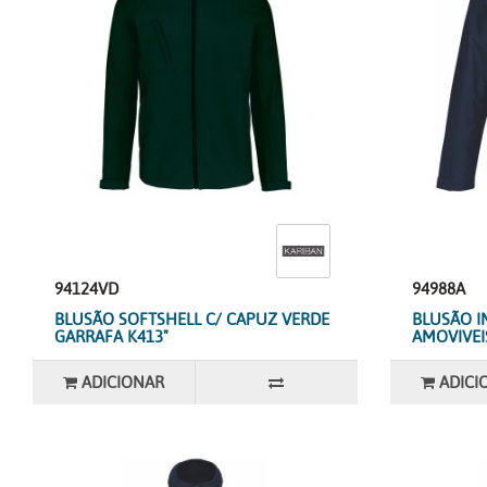
94124VD
94988A
BLUSÃO SOFTSHELL C/ CAPUZ VERDE
BLUSÃO I
GARRAFA K413"
AMOVIVEIS
ADICIONAR
ADICI