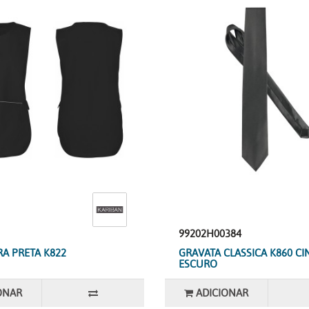
99202H00384
RA PRETA K822
GRAVATA CLASSICA K860 CI
ESCURO
ONAR
ADICIONAR